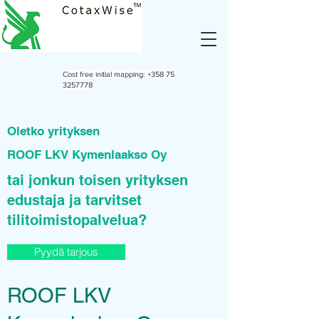
Cost free initial mapping:
+358 75
3257778
Oletko yrityksen
ROOF LKV Kymenlaakso Oy
tai jonkun toisen yrityksen
edustaja ja tarvitset
tilitoimistopalvelua?
Pyydä tarjous
ROOF LKV