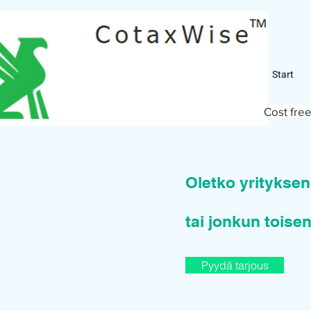
Start
Cost free
Oletko yritykse
tai jonkun toisen
Pyydä tarjous