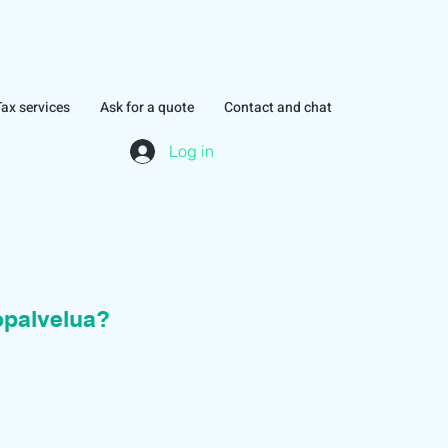
Tax services
Ask for a quote
Contact and chat
Log in
topalvelua?