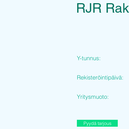
RJR Rak
Y-tunnus:
Rekisteröintipäivä:
Yritysmuoto:
Pyydä tarjous