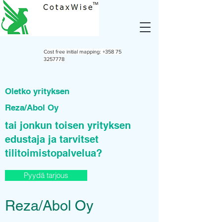
Cost free initial mapping:
+358 75
3257778
Oletko yrityksen
Reza/Abol Oy
tai jonkun toisen yrityksen
edustaja ja tarvitset
tilitoimistopalvelua?
Pyydä tarjous
Reza/Abol Oy