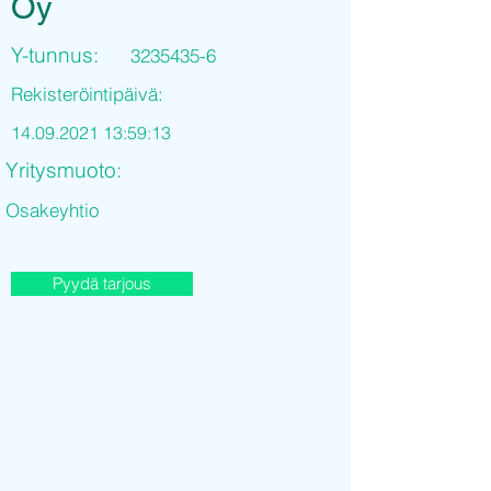
Oy
Y-tunnus:
3235435-6
Rekisteröintipäivä:
14.09.2021 13
:59:13
Yritysmuoto:
Osakeyhtio
Pyydä tarjous