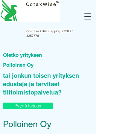
Cost free initial mapping:
+358 75
3257778
Oletko yrityksen
Polloinen Oy
tai jonkun toisen yrityksen
edustaja ja tarvitset
tilitoimistopalvelua?
Pyydä tarjous
Polloinen Oy