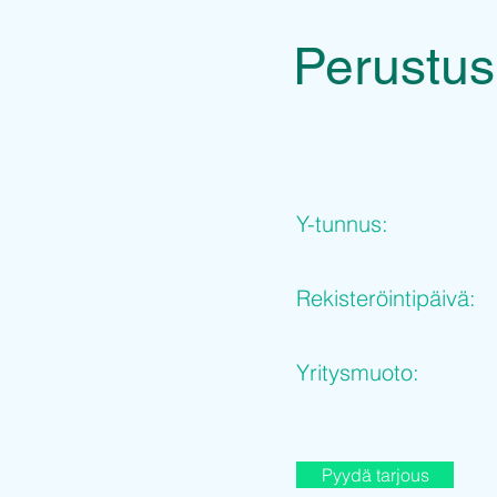
Perustus
Y-tunnus:
Rekisteröintipäivä:
Yritysmuoto:
Pyydä tarjous