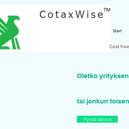
Start
Cost free
Oletko yritykse
tai jonkun toisen
Pyydä tarjous