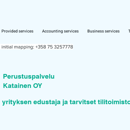
Provided services
Accounting services
Business services
 initial mapping:
+358 75 3257778
n
Perustuspalvelu
Katainen OY
 yrityksen edustaja ja tarvitset tilitoimis