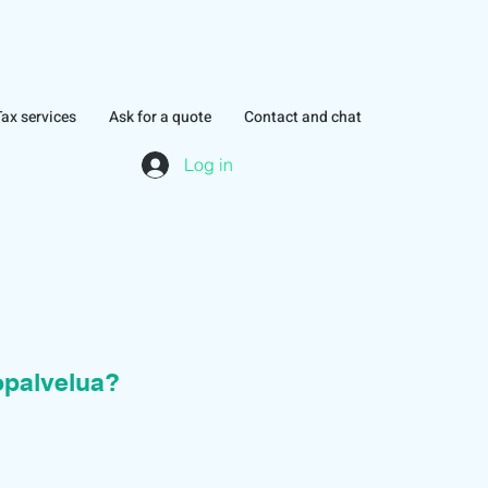
Tax services
Ask for a quote
Contact and chat
Log in
topalvelua?