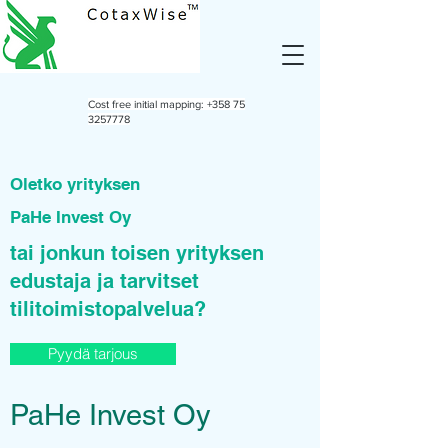
Cost free initial mapping:
+358 75
3257778
Oletko yrityksen
PaHe Invest Oy
tai jonkun toisen yrityksen
edustaja ja tarvitset
tilitoimistopalvelua?
Pyydä tarjous
PaHe Invest Oy