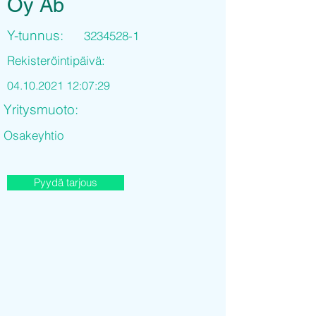
Oy Ab
Y-tunnus:
3234528-1
Rekisteröintipäivä:
04.10.2021 12
:07:29
Yritysmuoto:
Osakeyhtio
Pyydä tarjous