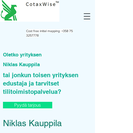
Cost free initial mapping:
+358 75
3257778
Oletko yrityksen
Niklas Kauppila
tai jonkun toisen yrityksen
edustaja ja tarvitset
tilitoimistopalvelua?
Pyydä tarjous
Niklas Kauppila