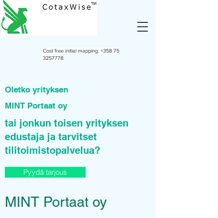
Cost free initial mapping:
+358 75
3257778
Oletko yrityksen
MINT Portaat oy
tai jonkun toisen yrityksen
edustaja ja tarvitset
tilitoimistopalvelua?
Pyydä tarjous
MINT Portaat oy