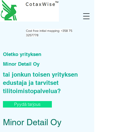
Cost free initial mapping:
+358 75
3257778
Oletko yrityksen
Minor Detail Oy
tai jonkun toisen yrityksen
edustaja ja tarvitset
tilitoimistopalvelua?
Pyydä tarjous
Minor Detail Oy