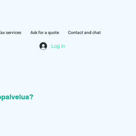
Tax services
Ask for a quote
Contact and chat
Log in
topalvelua?