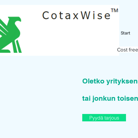
Start
Cost free
Oletko yritykse
tai jonkun toisen
Pyydä tarjous