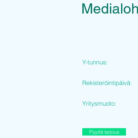
Medialoh
Y-tunnus:
Rekisteröintipäivä:
Yritysmuoto:
Pyydä tarjous