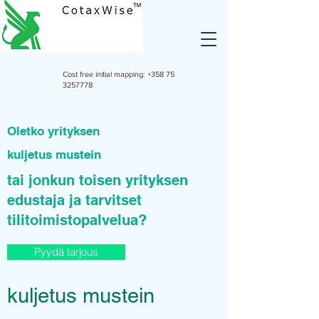
Cost free initial mapping:
+358 75
3257778
Oletko yrityksen
kuljetus mustein
tai jonkun toisen yrityksen
edustaja ja tarvitset
tilitoimistopalvelua?
Pyydä tarjous
kuljetus mustein