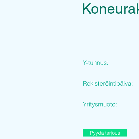
Koneurak
Y-tunnus:
Rekisteröintipäivä:
Yritysmuoto:
Pyydä tarjous