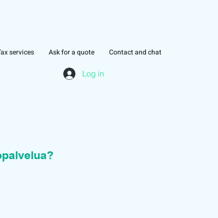
Tax services
Ask for a quote
Contact and chat
Log in
topalvelua?