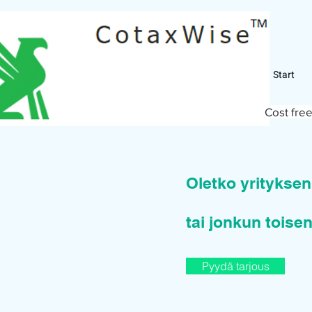
Start
Cost free
Oletko yritykse
tai jonkun toisen
Pyydä tarjous