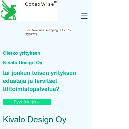
Cost free initial mapping:
+358 75
3257778
Oletko yrityksen
Kivalo Design Oy
tai jonkun toisen yrityksen
edustaja ja tarvitset
tilitoimistopalvelua?
Pyydä tarjous
Kivalo Design Oy