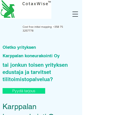
Cost free initial mapping:
+358 75
3257778
Oletko yrityksen
Karppalan koneurakointi Oy
tai jonkun toisen yrityksen
edustaja ja tarvitset
tilitoimistopalvelua?
Pyydä tarjous
Karppalan