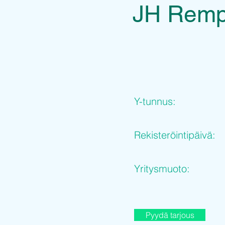
JH Rem
Y-tunnus:
Rekisteröintipäivä:
Yritysmuoto:
Pyydä tarjous