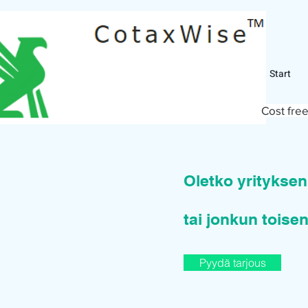
Start
Cost free
Oletko yritykse
tai jonkun toisen
Pyydä tarjous