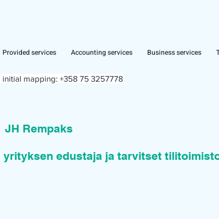
Provided services
Accounting services
Business services
 initial mapping:
+358 75 3257778
n
JH Rempaks
 yrityksen edustaja ja tarvitset tilitoimis