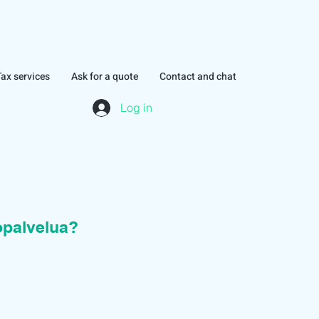
Tax services
Ask for a quote
Contact and chat
Log in
topalvelua?