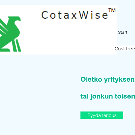
Start
Cost free
Oletko yritykse
tai jonkun toisen
Pyydä tarjous