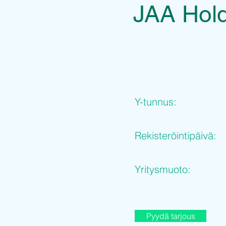
JAA Hol
Y-tunnus:
Rekisteröintipäivä:
Yritysmuoto:
Pyydä tarjous