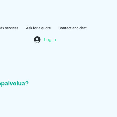
Tax services
Ask for a quote
Contact and chat
Log in
topalvelua?