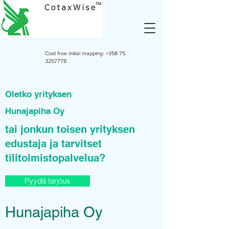
Cost free initial mapping:
+358 75
3257778
Oletko yrityksen
Hunajapiha Oy
tai jonkun toisen yrityksen
edustaja ja tarvitset
tilitoimistopalvelua?
Pyydä tarjous
Hunajapiha Oy