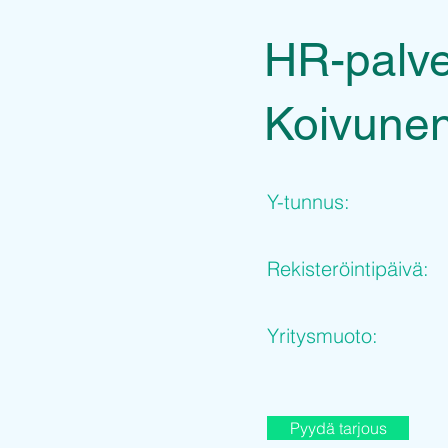
HR-palve
Koivune
Y-tunnus:
Rekisteröintipäivä:
Yritysmuoto:
Pyydä tarjous