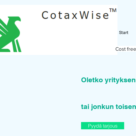
Start
Cost free
Oletko yritykse
tai jonkun toisen
Pyydä tarjous