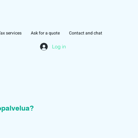
Tax services
Ask for a quote
Contact and chat
Log in
topalvelua?