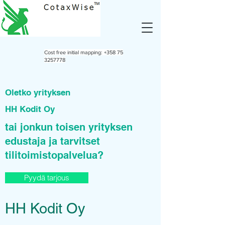
Cost free initial mapping:
+358 75
3257778
Oletko yrityksen
HH Kodit Oy
tai jonkun toisen yrityksen
edustaja ja tarvitset
tilitoimistopalvelua?
Pyydä tarjous
HH Kodit Oy