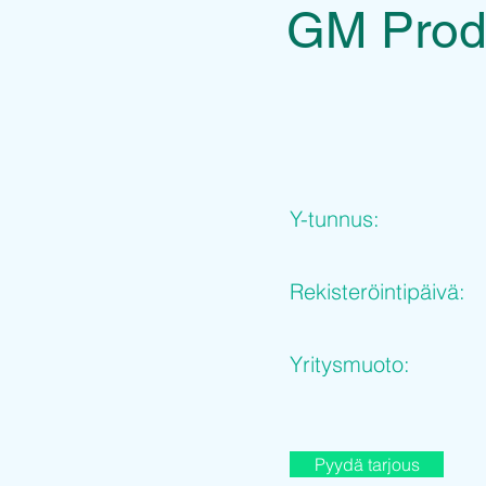
GM Prod
Y-tunnus:
Rekisteröintipäivä:
Yritysmuoto:
Pyydä tarjous