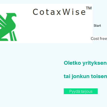
Start
Cost free
Oletko yritykse
tai jonkun toisen
Pyydä tarjous