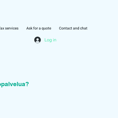
Tax services
Ask for a quote
Contact and chat
Log in
topalvelua?