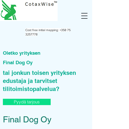
Cost free initial mapping:
+358 75
3257778
Oletko yrityksen
Final Dog Oy
tai jonkun toisen yrityksen
edustaja ja tarvitset
tilitoimistopalvelua?
Pyydä tarjous
Final Dog Oy