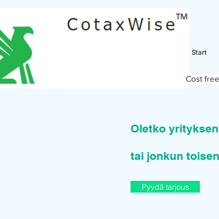
Start
Cost free
Oletko yritykse
tai jonkun toisen
Pyydä tarjous