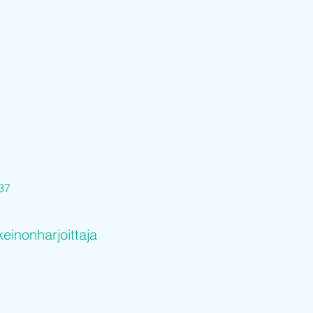
37
keinonharjoittaja