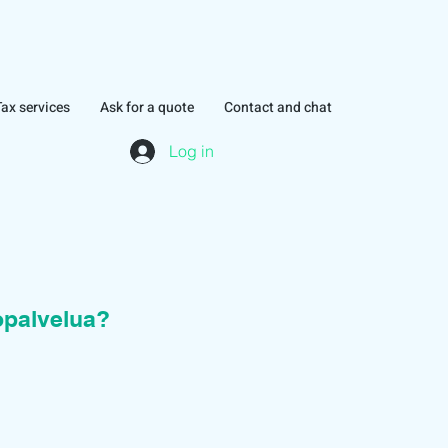
Tax services
Ask for a quote
Contact and chat
Log in
topalvelua?