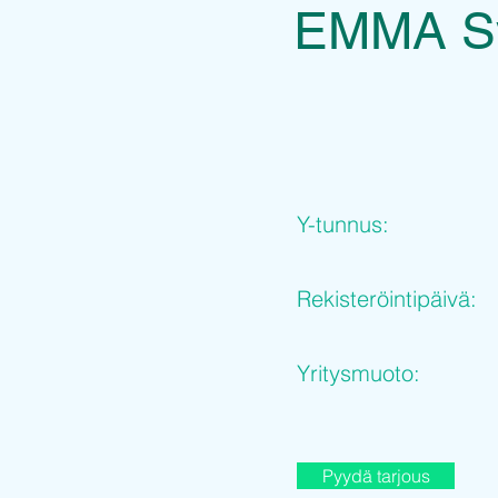
EMMA Sy
Y-tunnus:
Rekisteröintipäivä:
Yritysmuoto:
Pyydä tarjous