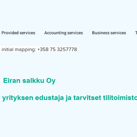
Provided services
Accounting services
Business services
 initial mapping:
+358 75 3257778
n
Eiran salkku Oy
 yrityksen edustaja ja tarvitset tilitoimis