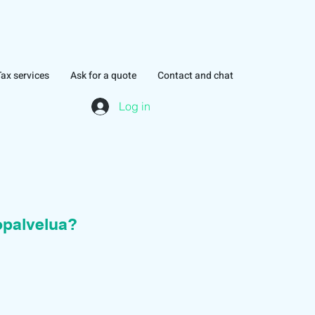
Tax services
Ask for a quote
Contact and chat
Log in
topalvelua?