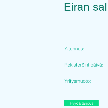
Eiran sa
Y-tunnus:
Rekisteröintipäivä:
Yritysmuoto:
Pyydä tarjous