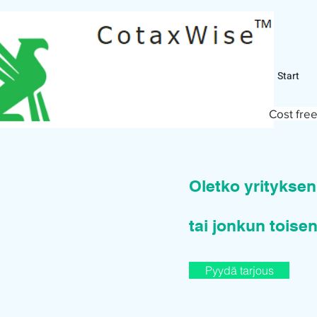
Start
Cost free
Oletko yritykse
tai jonkun toisen
Pyydä tarjous