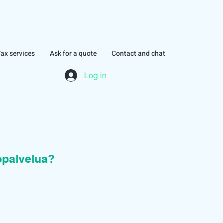
Tax services
Ask for a quote
Contact and chat
Log in
topalvelua?