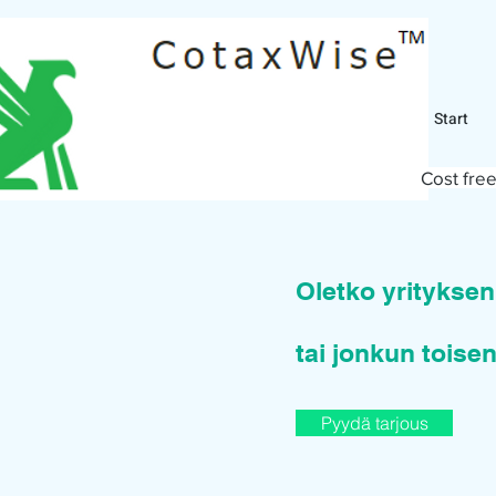
Start
Cost free
Oletko yritykse
tai jonkun toisen
Pyydä tarjous