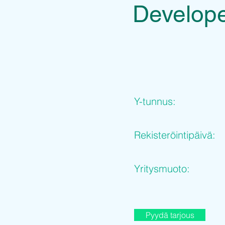
Develope
Y-tunnus:
Rekisteröintipäivä:
Yritysmuoto:
Pyydä tarjous