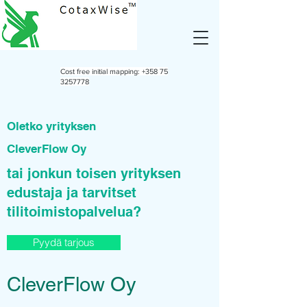
Cost free initial mapping:
+358 75
3257778
Oletko yrityksen
CleverFlow Oy
tai jonkun toisen yrityksen
edustaja ja tarvitset
tilitoimistopalvelua?
Pyydä tarjous
CleverFlow Oy