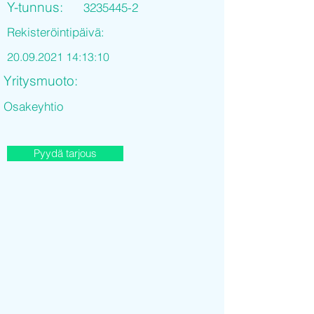
Y-tunnus:
3235445-2
Rekisteröintipäivä:
20.09.2021 14
:13:10
Yritysmuoto:
Osakeyhtio
Pyydä tarjous