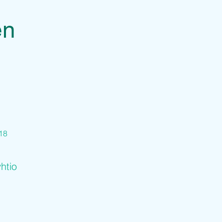
en
18
htio