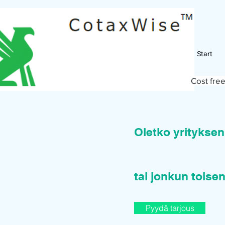
Start
Cost free
Oletko yritykse
tai jonkun toisen
Pyydä tarjous