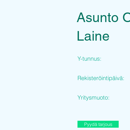
Asunto O
Laine
Y-tunnus:
Rekisteröintipäivä:
Yritysmuoto:
Pyydä tarjous