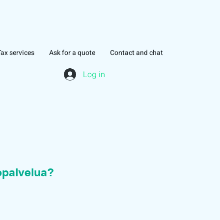
Tax services
Ask for a quote
Contact and chat
Log in
topalvelua?