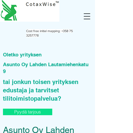
Cost free initial mapping:
+358 75
3257778
Oletko yrityksen
Asunto Oy Lahden Lautamiehenkatu
9
tai jonkun toisen yrityksen
edustaja ja tarvitset
tilitoimistopalvelua?
Pyydä tarjous
Asunto Oy Lahden