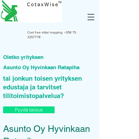
Cost free initial mapping:
+358 75
3257778
Oletko yrityksen
Asunto Oy Hyvinkaan Ratapiha
tai jonkun toisen yrityksen
edustaja ja tarvitset
tilitoimistopalvelua?
Pyydä tarjous
Asunto Oy Hyvinkaan