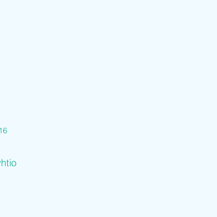
16
htio