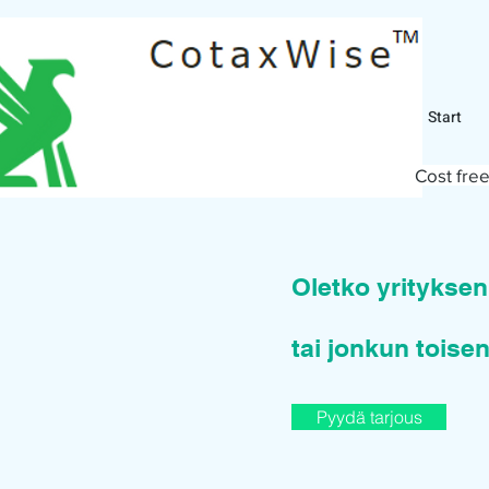
Start
Cost free
Oletko yritykse
tai jonkun toisen
Pyydä tarjous