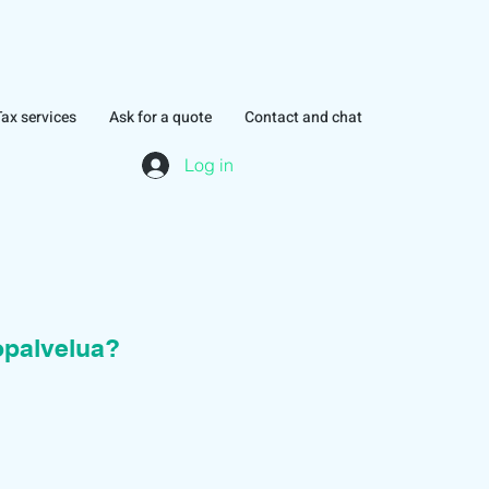
Tax services
Ask for a quote
Contact and chat
Log in
topalvelua?