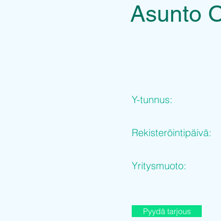
Asunto O
Y-tunnus:
Rekisteröintipäivä:
Yritysmuoto:
Pyydä tarjous