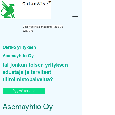
Cost free initial mapping:
+358 75
3257778
Oletko yrityksen
Asemayhtio Oy
tai jonkun toisen yrityksen
edustaja ja tarvitset
tilitoimistopalvelua?
Pyydä tarjous
Asemayhtio Oy