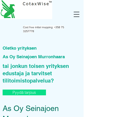
Cost free initial mapping:
+358 75
3257778
Oletko yrityksen
As Oy Seinajoen Murronhaara
tai jonkun toisen yrityksen
edustaja ja tarvitset
tilitoimistopalvelua?
Pyydä tarjous
As Oy Seinajoen