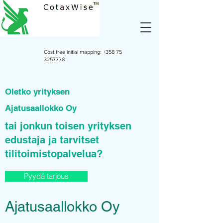
Cost free initial mapping:
+358 75
3257778
Oletko yrityksen
Ajatusaallokko Oy
tai jonkun toisen yrityksen
edustaja ja tarvitset
tilitoimistopalvelua?
Pyydä tarjous
Ajatusaallokko Oy