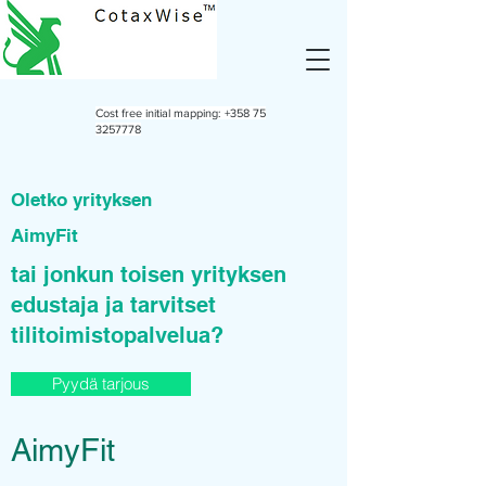
Cost free initial mapping:
+358 75
3257778
Oletko yrityksen
AimyFit
tai jonkun toisen yrityksen
edustaja ja tarvitset
tilitoimistopalvelua?
Pyydä tarjous
AimyFit