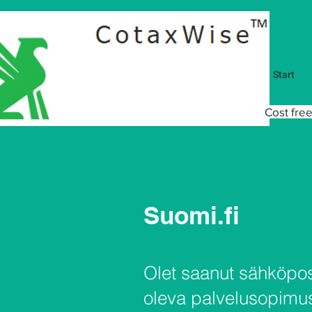
Start
Cost free
Suomi.fi
Olet saanut sähköpos
oleva palvelusopimus