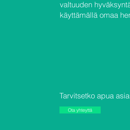
valtuuden hyväksyntää
käyttämällä omaa hen
Tarvitsetko apua as
Ota yhteyttä