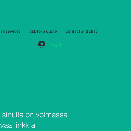
Tax services
Ask for a quote
Contact and chat
Log in
 sinulla on voimassa
vaa linkkiä