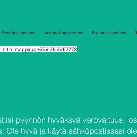
Provided services
Accounting services
Business services
 initial mapping:
+358 75 3257778
tiisi pyynnön hyväksyä verovaltuus, jos
. Ole hyvä ja käytä sähköpostissasi ole