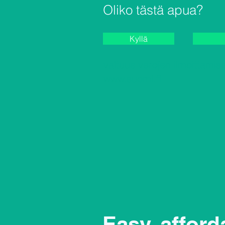
Oliko tästä apua?
Kyllä
valtuus verojen ilmoittamis
www.suomi.fi
Easy, afford