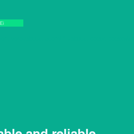
Ei
een, verovaltuus, suomi.fi valtuus, cotax, cotaxwis
able and reliable.