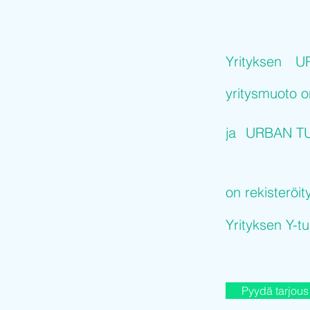
Yrityksen
U
yritysmuoto 
ja
URBAN T
on rekisteröit
Yrityksen Y-
Pyydä tarjous