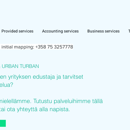
Provided services
Accounting services
Business services
 initial mapping:
+358 75 3257778
URBAN TURBAN
n
sen yrityksen edustaja ja tarvitset
velua?
elellämme. Tutustu palveluihimme tällä
tai ota yhteyttä alla napista.