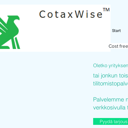
Start
Cost free
Oletko yritykse
tai jonkun toi
tilitomistopal
Palvelemme mi
verkkosivulla 
Pyydä tarjous