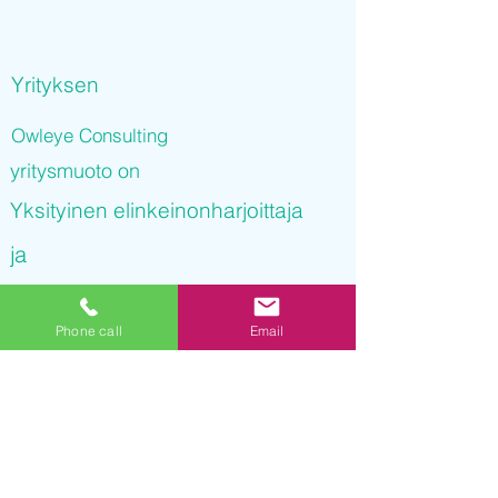
Yrityksen
Owleye Consulting
yritysmuoto on
Yksityinen elinkeinonharjoittaja
ja
Owleye Consulting
Phone call
Email
on rekisteröity kaupparekisteriin
29.09.2021 17
:13:47
Yrityksen Y-tunnus on
3238434-4