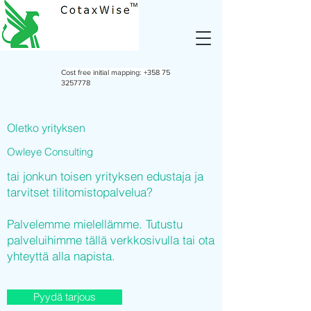
Cost free initial mapping:
+358 75
3257778
Oletko yrityksen
Owleye Consulting
tai jonkun toisen yrityksen edustaja ja
tarvitset tilitomistopalvelua?
Palvelemme mielellämme. Tutustu
palveluihimme tällä verkkosivulla tai ota
yhteyttä alla napista.
Pyydä tarjous