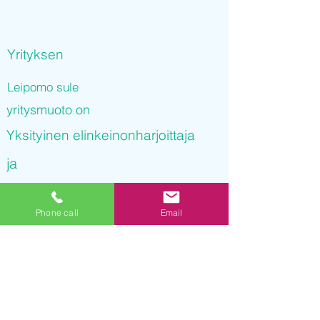
Yrityksen
Leipomo sule
yritysmuoto on
Yksityinen elinkeinonharjoittaja
ja
Leipomo sule
Phone call
Email
on rekisteröity kaupparekisteriin
22.09.2021 14
:15:00
Yrityksen Y-tunnus on
3207087-1