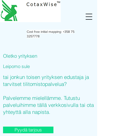
Cost free initial mapping:
+358 75
3257778
Oletko yrityksen
Leipomo sule
tai jonkun toisen yrityksen edustaja ja
tarvitset tilitomistopalvelua?
Palvelemme mielellämme. Tutustu
palveluihimme tällä verkkosivulla tai ota
yhteyttä alla napista.
Pyydä tarjous