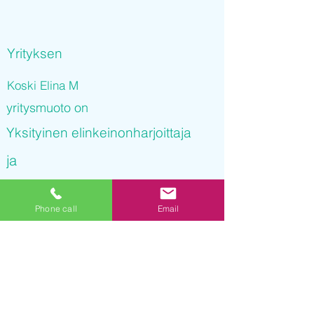
Yrityksen
Koski Elina M
yritysmuoto on
Yksityinen elinkeinonharjoittaja
ja
Koski Elina M
Phone call
Email
on rekisteröity kaupparekisteriin
08.09.2021 12
:03:04
Yrityksen Y-tunnus on
3233215-7