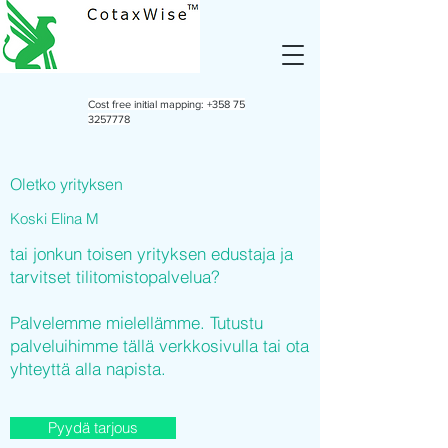
Cost free initial mapping:
+358 75
3257778
Oletko yrityksen
Koski Elina M
tai jonkun toisen yrityksen edustaja ja
tarvitset tilitomistopalvelua?
Palvelemme mielellämme. Tutustu
palveluihimme tällä verkkosivulla tai ota
yhteyttä alla napista.
Pyydä tarjous