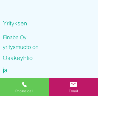
Yrityksen
Finabe Oy
yritysmuoto on
Osakeyhtio
ja
Finabe Oy
Phone call
Email
on rekisteröity kaupparekisteriin
17.09.2021 12
:56:37
Yrityksen Y-tunnus on
3235344-1