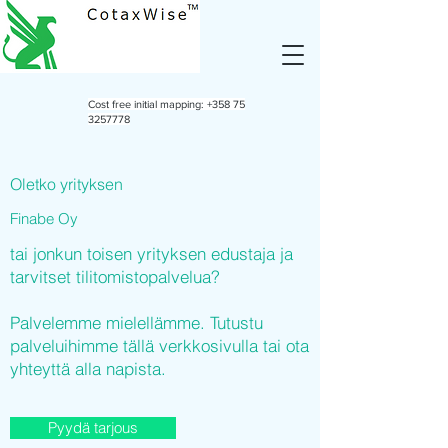
Cost free initial mapping:
+358 75
3257778
Oletko yrityksen
Finabe Oy
tai jonkun toisen yrityksen edustaja ja
tarvitset tilitomistopalvelua?
Palvelemme mielellämme. Tutustu
palveluihimme tällä verkkosivulla tai ota
yhteyttä alla napista.
Pyydä tarjous