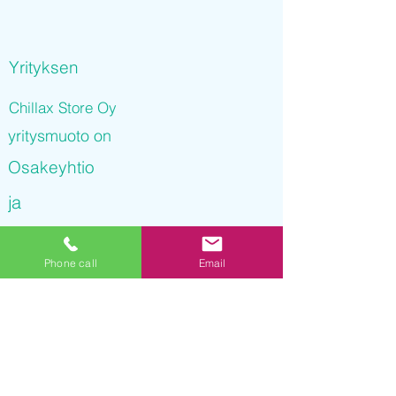
Yrityksen
Chillax Store Oy
yritysmuoto on
Osakeyhtio
ja
Chillax Store Oy
Phone call
Email
on rekisteröity kaupparekisteriin
22.11.2021 06
:37:26
Yrityksen Y-tunnus on
3247005-8