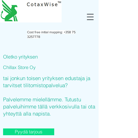
Cost free initial mapping:
+358 75
3257778
Oletko yrityksen
Chillax Store Oy
tai jonkun toisen yrityksen edustaja ja
tarvitset tilitomistopalvelua?
Palvelemme mielellämme. Tutustu
palveluihimme tällä verkkosivulla tai ota
yhteyttä alla napista.
Pyydä tarjous