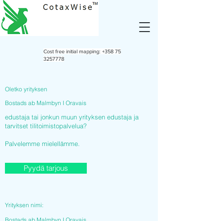
Cost free initial mapping:
+358 75
3257778
Oletko yrityksen
Bostads ab Malmbyn I Oravais
edustaja tai jonkun muun yrityksen edustaja ja
tarvitset tilitoimistopalvelua?
Palvelemme mielellämme.
Pyydä tarjous
Yrityksen nimi:
Bostads ab Malmbyn I Oravais