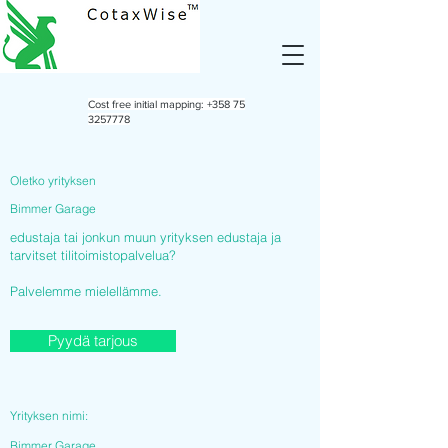
Cost free initial mapping:
+358 75
3257778
Oletko yrityksen
Bimmer Garage
edustaja tai jonkun muun yrityksen edustaja ja
tarvitset tilitoimistopalvelua?
Palvelemme mielellämme.
Pyydä tarjous
Yrityksen nimi:
Bimmer Garage