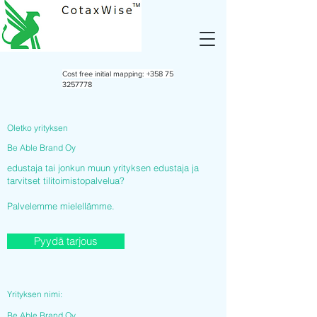
Cost free initial mapping:
+358 75
3257778
Oletko yrityksen
Be Able Brand Oy
edustaja tai jonkun muun yrityksen edustaja ja
tarvitset tilitoimistopalvelua?
Palvelemme mielellämme.
Pyydä tarjous
Yrityksen nimi:
Be Able Brand Oy