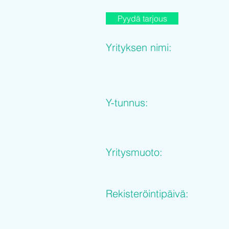
Pyydä tarjous
Yrityksen nimi:
Y-tunnus:
Yritysmuoto:
Rekisteröintipäivä: