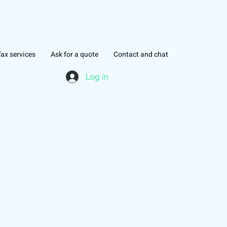
Tax services
Ask for a quote
Contact and chat
Log in