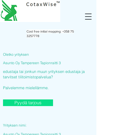
Cost free initial mapping:
+358 75
3257778
Oletko yrityksen
Asunto Oy Tampereen Tapionraitti 3
edustaja tai jonkun muun yrityksen edustaja ja
tarvitset tilitoimistopalvelua?
Palvelemme mielellämme.
Pyydä tarjous
Yrityksen nimi:
Asunto Oy Tampereen Tapionraitti 3