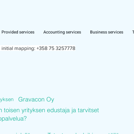
Provided services
Accounting services
Business services
 initial mapping:
+358 75 3257778
Gravacon Oy
ityksen
n toisen yrityksen edustaja ja tarvitset
topalvelua?