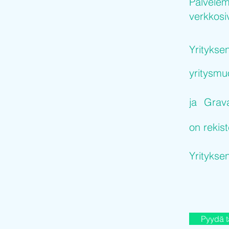
Palvelem
verkkosiv
Yritykse
yritysm
ja
Grav
on rekist
Yritykse
Pyydä t