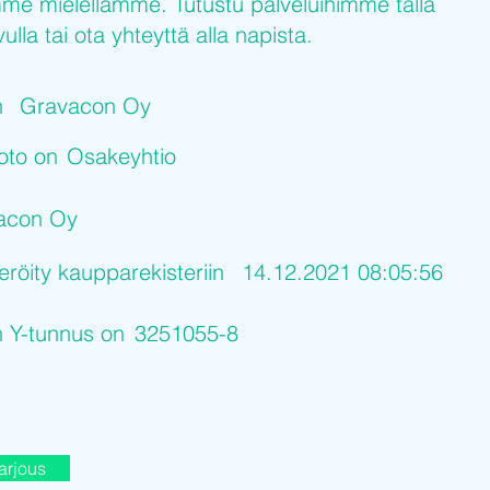
me mielellämme. Tutustu palveluihimme tällä
ulla tai ota yhteyttä alla napista.
n
Gravacon Oy
uoto on
Osakeyhtio
acon Oy
eröity kaupparekisteriin
14.12.2021 08:05:56
n Y-tunnus on
3251055-8
arjous