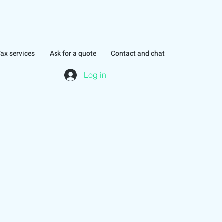
Tax services
Ask for a quote
Contact and chat
Log in