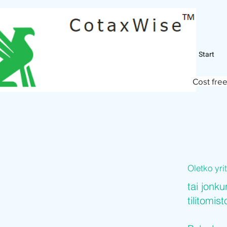
Start
Cost free
Oletko yr
tai jonku
tilitomis