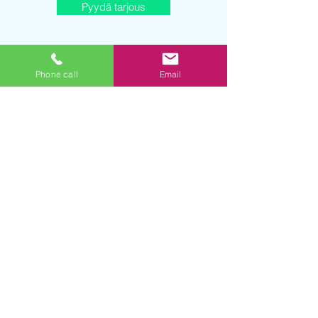
Pyydä tarjous
Phone call
Email