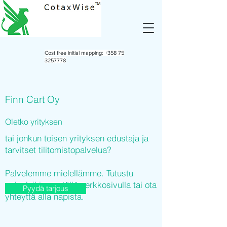
Cost free initial mapping:
+358 75
3257778
Finn Cart Oy
Oletko yrityksen
tai jonkun toisen yrityksen edustaja ja
tarvitset tilitomistopalvelua?
Palvelemme mielellämme. Tutustu
palveluihimme tällä verkkosivulla tai ota
Pyydä tarjous
yhteyttä alla napista.